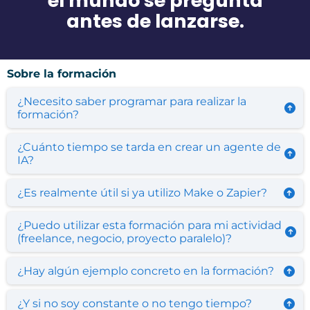
el mundo se pregunta
antes de lanzarse.
Sobre la formación
¿Necesito saber programar para realizar la
formación?
No. La formación ha sido diseñada para personas
sin conocimientos técnicos.
¿Cuánto tiempo se tarda en crear un agente de
Todo se explica paso a paso, sin jerga ni códigos,
IA?
con demostraciones prácticas.
Puedes crear tu primer agente de IA en unas
Si sabes navegar por un ordenador, podrás seguir
horas.
¿Es realmente útil si ya utilizo Make o Zapier?
esta formación sin dificultad.
Gracias a la
plantilla proporcionada
, ahorrarás
Sí, totalmente.
mucho tiempo.
Los agentes de IA van
mucho más allá
: no siguen
¿Puedo utilizar esta formación para mi actividad
Y si quieres ir más allá, podrás añadir funciones a
guiones fijos,
razonan y actúan por sí mismos
(freelance, negocio, proyecto paralelo)?
tu ritmo.
según los objetivos que se les asignan.
Por supuesto.
Es una nueva dimensión de la automatización.
Puedes utilizar un agente de IA para organizar tu
¿Hay algún ejemplo concreto en la formación?
agenda, gestionar bases de datos, responder
Sí.
mensajes, enviar contenidos, etc.
Verás
un ejemplo completo de un agente de IA
¿Y si no soy constante o no tengo tiempo?