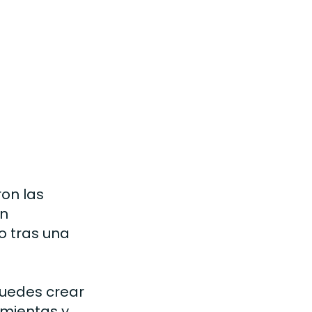
ron las
en
o tras una
puedes crear
amientas y