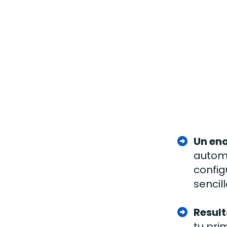
Un eno
autom
config
sencill
Result
tu pri