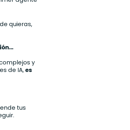
nde quieras,
ón...
 complejos y
es de IA,
es
iende tus
guir.