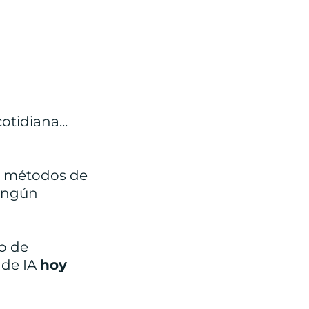
tidiana...
o métodos de
ningún
so de
 de IA
hoy