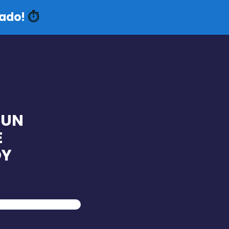
tado!
⏱️
 UN
E
OY