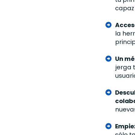
capaz 
Acceso
la her
princi
Un mét
jerga 
usuari
Descub
colab
nuevas
Empiez
sólo t