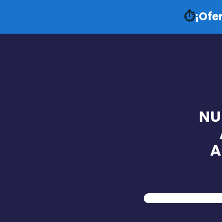
⏱️
¡Ofe
NU
A