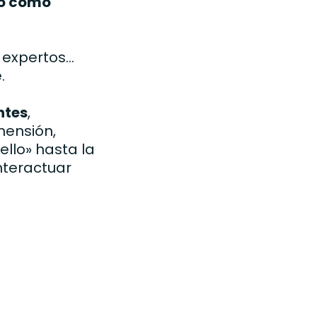
po como
xpertos...
.
ntes
,
mensión,
ello» hasta la
nteractuar