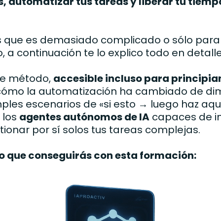
, automatizar tus tareas y liberar tu tiem
s que es demasiado complicado o sólo para e
, a continuación te lo explico todo en detalle
te método,
accesible incluso para principia
cómo la automatización ha cambiado de di
ples escenarios de «si esto → luego haz aqu
 los
agentes autónomos de IA
capaces de i
tionar por sí solos tus tareas complejas.
 lo que conseguirás con esta formación: