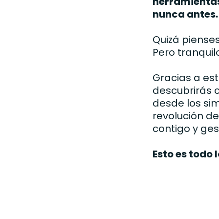
herramientas
nunca antes.
Quizá piense
Pero tranquilo
Gracias a es
descubrirás 
desde los sim
revolución de
contigo y ges
Esto es todo