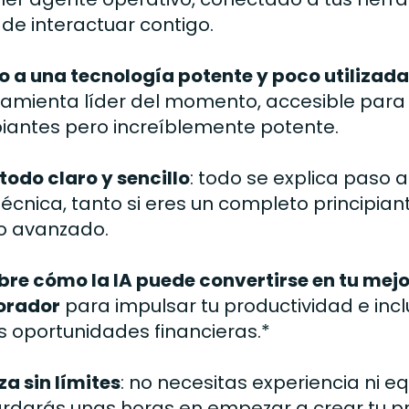
de interactuar contigo.
 a una tecnología potente y poco utilizada
ramienta líder del momento, accesible para
piantes pero increíblemente potente.
odo claro y sencillo
: todo se explica paso a
técnica, tanto si eres un completo principia
o avanzado.
re cómo la IA puede convertirse en tu mejo
orador
para impulsar tu productividad e inc
 oportunidades financieras.*
a sin límites
: no necesitas experiencia ni e
ardarás unas horas en empezar a crear tu p